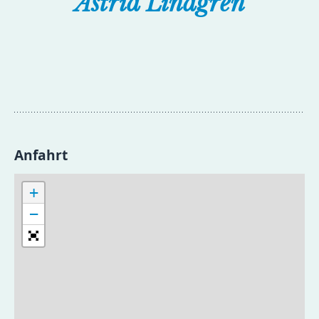
Astrid Lindgren
Anfahrt
+
−