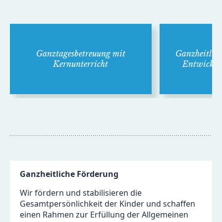
Ganz­tages­betreuung mit
Ganz­heitlic
Kern­unterricht
Ent­wick­lu
Ganzheitliche Förderung
Wir fördern und stabilisieren die
Gesamtpersönlichkeit der Kinder und schaffen
einen Rahmen zur Erfüllung der Allgemeinen