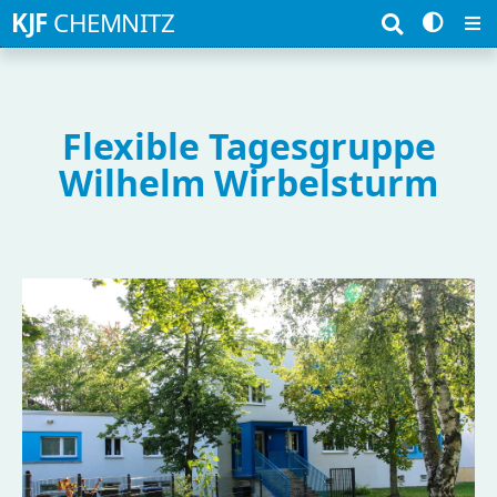
Suchbegriffe
KJF
CHEMNITZ
Flexible Tagesgruppe
Wilhelm Wirbelsturm