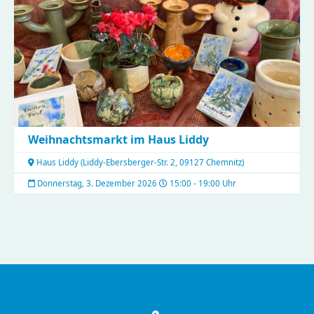
Weihnachtsmarkt im Haus Liddy
Haus Liddy
(
Liddy-Ebersberger-Str. 2, 09127 Chemnitz
)
Donnerstag, 3. Dezember 2026
15:00 - 19:00 Uhr