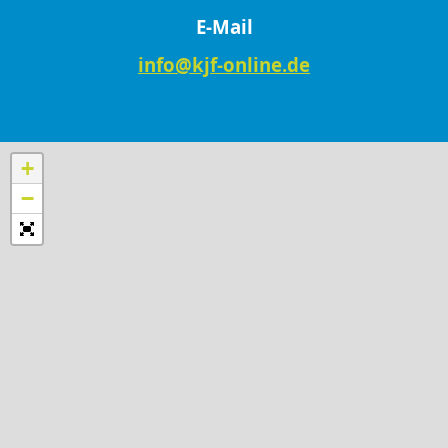
E-Mail
info@kjf-online.de
+
−