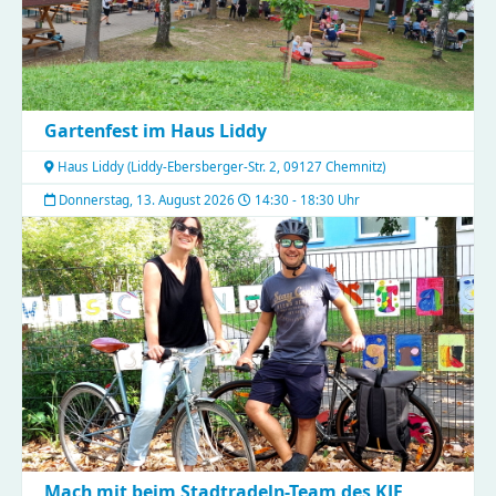
Gartenfest im Haus Liddy
Haus Liddy
(
Liddy-Ebersberger-Str. 2, 09127 Chemnitz
)
Donnerstag, 13. August 2026
14:30 - 18:30 Uhr
Mach mit beim Stadtradeln-Team des KJF