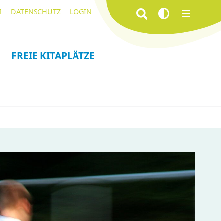
Navigation
Suchbegriffe
M
DATENSCHUTZ
LOGIN
überspringen
FREIE KITAPLÄTZE