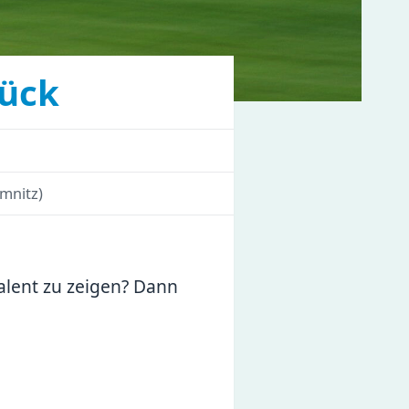
rück
emnitz
)
Talent zu zeigen? Dann