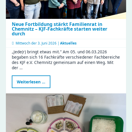
Neue Fortbildung stärkt Familienrat in
Chemnitz – KJF-Fachkräfte starten weiter
durch
Mittwoch der
3. Juni 2026 |
Aktuelles
„Jede(r) bringt etwas mit.“ Am 05. und 06.03.2026
begaben sich 16 Fachkräfte verschiedener Fachbereiche
des KJF e.V. Chemnitz gemeinsam auf einen Weg. Mit
der …
Neue
Weiterlesen …
Fortbildung
stärkt
Familienrat
in
Chemnitz
–
KJF-
Fachkräfte
starten