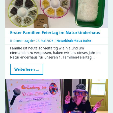
weiter
durch
Erster Familien-Feiertag im Naturkinderhaus
Donnerstag der
28. Mai 2026 |
Naturkinderhaus Esche
Familie ist heute so vielfältig wie nie und um
niemanden zu vergessen, haben wir uns dieses Jahr im
Naturkinderhaus für unseren 1. Familien-Feiertag …
Erster
Weiterlesen …
Familien-
Feiertag
im
Naturkinderhaus