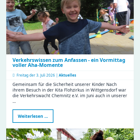
Verkehrswissen zum Anfassen - ein Vormittag
voller Aha-Momente
Freitag der
3. Juli 2026 |
Aktuelles
Gemeinsam für die Sicherheit unserer Kinder Nach
ihrem Besuch in der Kita Flohzirkus in Wittgensdorf war
die Verkehrswacht Chemnitz e.V. im Juni auch in unserer
…
Verkehrswissen
Weiterlesen …
zum
Anfassen
-
ein