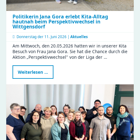
Politikerin Jana Gora erlebt Kita-Alltag
hautnah beim Perspektivwechsel in
Wittgensdorf
Donnerstag der
11. Juni 2026 |
Aktuelles
Am Mittwoch, den 20.05.2026 hatten wir in unserer Kita
Besuch von Frau Jana Gora. Sie hat die Chance durch die
Aktion „Perspektivwechsel" von der Liga der …
Politikerin
Weiterlesen …
Jana
Gora
erlebt
Kita-
Alltag
hautnah
beim
Perspektivwechsel
in
Wittgensdorf