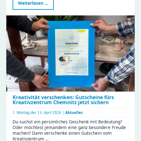
KJF
Weiterlesen …
öffnet
Türen
für
die
Aktionswoche
Perspektivwechsel
Kreativität verschenken: Gutscheine fürs
Kreativzentrum Chemnitz jetzt sichern
Montag der
13. April 2026 |
Aktuelles
Du suchst ein persönliches Geschenk mit Bedeutung?
Oder möchtest jemandem eine ganz besondere Freude
machen? Dann verschenke einen Gutschein vom
Kreativzentrum …