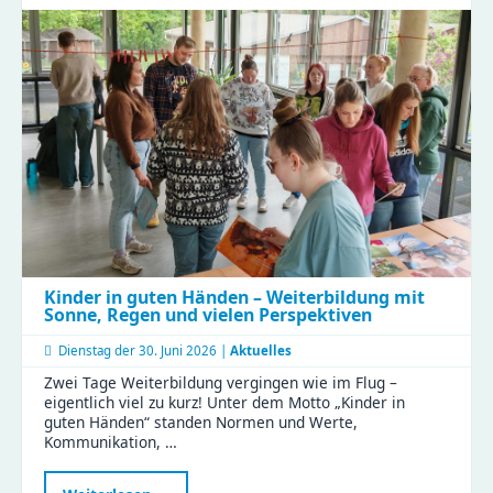
Tag
in
der
Gustav
|
Clubraum
eingeweiht
Kinder in guten Händen – Weiterbildung mit
Sonne, Regen und vielen Perspektiven
Dienstag der
30. Juni 2026 |
Aktuelles
Zwei Tage Weiterbildung vergingen wie im Flug –
eigentlich viel zu kurz! Unter dem Motto „Kinder in
guten Händen“ standen Normen und Werte,
Kommunikation, …