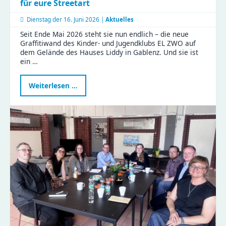
für eure Streetart
Dienstag der
16. Juni 2026 |
Aktuelles
Seit Ende Mai 2026 steht sie nun endlich – die neue
Graffitiwand des Kinder- und Jugendklubs EL ZWO auf
dem Gelände des Hauses Liddy in Gablenz. Und sie ist
ein …
Neue
Weiterlesen …
Graffitiwand
am
EL
ZWO
eröffnet
–
Platz
für
eure
Streetart