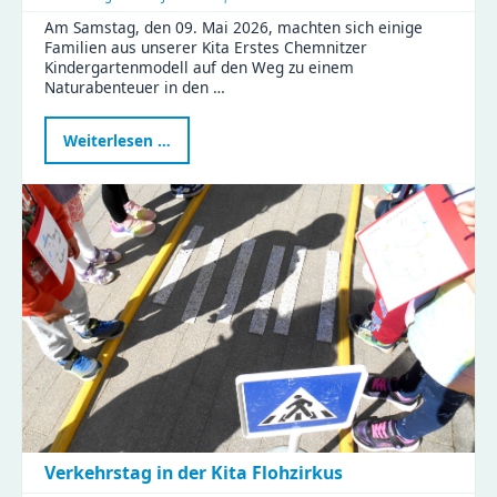
Am Samstag, den 09. Mai 2026, machten sich einige
Familien aus unserer Kita Erstes Chemnitzer
Kindergartenmodell auf den Weg zu einem
Naturabenteuer in den …
Naturabenteuer
Weiterlesen …
im
Zeisigwald:
Familien
feiern
Muttertag
mit
Tiergeschichten
und
Bastelspaß
Verkehrstag in der Kita Flohzirkus