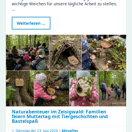
wichtige Weichen für unsere tägliche Arbeit zu stellen,
…
Erfolgreicher
Weiterlesen …
Teamtag
Küche:
Gemeinsam
für
gesunde
Ernährung
und
effiziente
Abläufe!
Naturabenteuer im Zeisigwald: Familien
feiern Muttertag mit Tiergeschichten und
Bastelspaß
Dienstag der
23. Juni 2026 |
Aktuelles