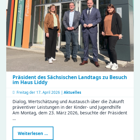
tauschten
Tipps
und
Erfahrungen
im
KiFaZ-
Workshop
aus
Präsident des Sächsischen Landtags zu Besuch
im Haus Liddy
Freitag der
17. April 2026 |
Aktuelles
Dialog, Wertschätzung und Austausch über die Zukunft
präventiver Leistungen in der Kinder- und Jugendhilfe
Am Montag, dem 23. März 2026, besuchte der Präsident
…
Präsident
Weiterlesen …
des