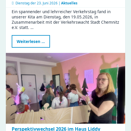
Dienstag der
23. Juni 2026 |
Aktuelles
Ein spannender und lehrreicher Verkehrstag fand in
unserer Kita am Dienstag, den 19.05.2026, in
Zusammenarbeit mit der Verkehrswacht Stadt Chemnitz
e.V. statt. …
Verkehrstag
Weiterlesen …
in
der
Kita
Flohzirkus
Perspektivwechsel 2026 im Haus Liddy