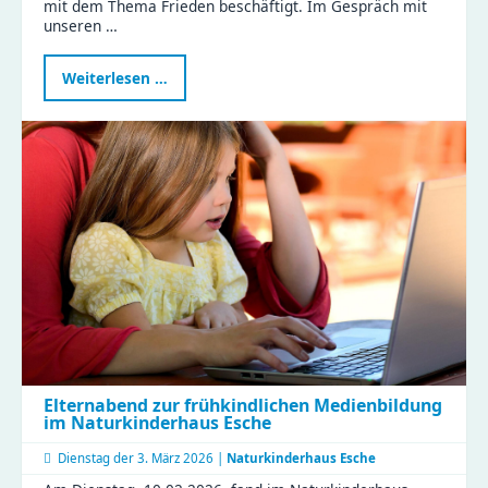
mit dem Thema Frieden beschäftigt. Im Gespräch mit
unseren …
Frieden
Weiterlesen …
ist
Liebhaben
–
Kinder
der
Zeisigwaldfüchse
gestalten
den
Friedenstag
Elternabend zur frühkindlichen Medienbildung
im Naturkinderhaus Esche
Dienstag der
3. März 2026 |
Naturkinderhaus Esche