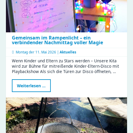
Gemeinsam im Rampenlicht – ein
verbindender Nachmittag voller Magie
Montag der
11. Mai 2026 |
Aktuelles
Wenn Kinder und Eltern zu Stars werden – Unsere Kita
wird zur Bühne für mitreißende Kinder-Eltern-Disco mit
Playbackshow Als sich die Türen zur Disco öffneten, …
Gemeinsam
Weiterlesen …
im
Rampenlicht
–
ein
verbindender
Nachmittag
voller
Magie