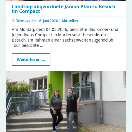
Landtagsabgeordnete Janina Pfau zu Besuch
im Compact
Dienstag der
16. Juni 2026 |
Aktuelles
Am Montag, dem 04.05.2026, begrüßte das Kinder- und
Jugendhaus Compact in Markersdorf besonderen
Besuch. Im Rahmen einer sachsenweiten Jugendclub-
Tour besuchte …
Landtagsabgeordnete
Weiterlesen …
Janina
Pfau
zu
Besuch
im
Compact