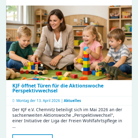
Sächsischen
Landtags
zu
Besuch
im
Haus
Liddy
KJF öffnet Türen für die Aktionswoche
Perspektivwechsel
Montag der
13. April 2026 |
Aktuelles
Der KJF e.V. Chemnitz beteiligt sich im Mai 2026 an der
sachsenweiten Aktionswoche „Perspektivwechsel“,
einer Initiative der Liga der Freien Wohlfahrtspflege in
…