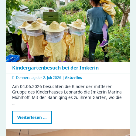
Vormittag
voller
Aha-
Momente
Kindergartenbesuch bei der Imkerin
Donnerstag der
2. Juli 2026 |
Aktuelles
Am 04.06.2026 besuchten die Kinder der mittleren
Gruppe des Kinderhauses Leonardo die Imkerin Marina
Mühlhoff. Mit der Bahn ging es zu ihrem Garten, wo die
…
Kindergartenbesuch
Weiterlesen …
bei
der
Imkerin