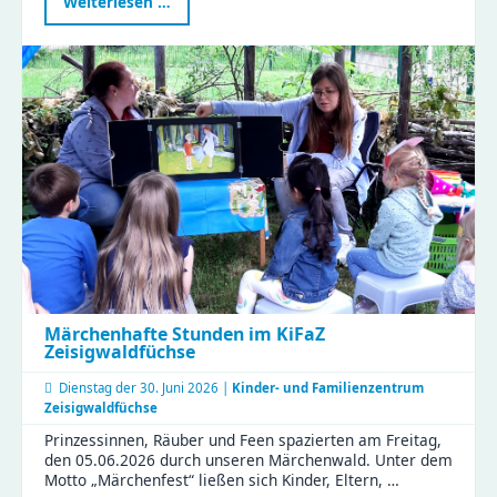
Kinder
Weiterlesen …
in
guten
Händen
–
Weiterbildung
mit
Sonne,
Regen
und
vielen
Perspektiven
Märchenhafte Stunden im KiFaZ
Zeisigwaldfüchse
Dienstag der
30. Juni 2026 |
Kinder- und Familienzentrum
Zeisigwaldfüchse
Prinzessinnen, Räuber und Feen spazierten am Freitag,
den 05.06.2026 durch unseren Märchenwald. Unter dem
Motto „Märchenfest“ ließen sich Kinder, Eltern, …