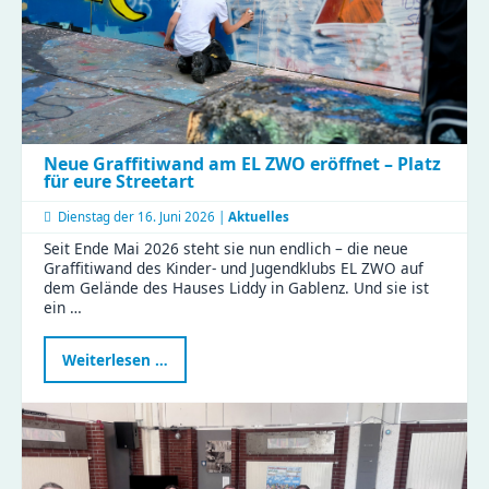
Neue Graffitiwand am EL ZWO eröffnet – Platz
für eure Streetart
Dienstag der
16. Juni 2026 |
Aktuelles
Seit Ende Mai 2026 steht sie nun endlich – die neue
Graffitiwand des Kinder- und Jugendklubs EL ZWO auf
dem Gelände des Hauses Liddy in Gablenz. Und sie ist
ein …
Neue
Weiterlesen …
Graffitiwand
am
EL
ZWO
eröffnet
–