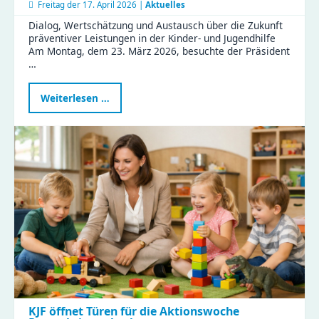
Freitag der
17. April 2026 |
Aktuelles
Dialog, Wertschätzung und Austausch über die Zukunft
präventiver Leistungen in der Kinder- und Jugendhilfe
Am Montag, dem 23. März 2026, besuchte der Präsident
…
Präsident
Weiterlesen …
des
Sächsischen
Landtags
zu
Besuch
im
Haus
Liddy
KJF öffnet Türen für die Aktionswoche