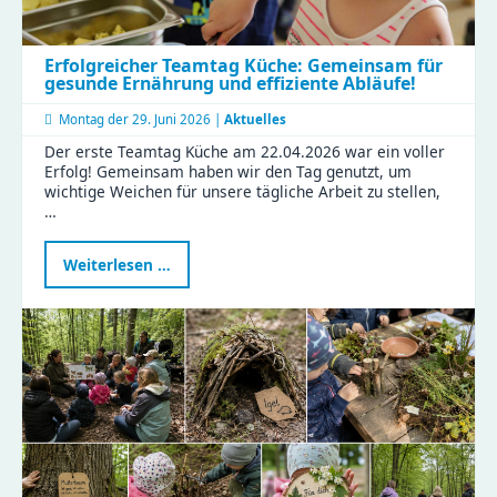
Erfolgreicher Teamtag Küche: Gemeinsam für
gesunde Ernährung und effiziente Abläufe!
Montag der
29. Juni 2026 |
Aktuelles
Der erste Teamtag Küche am 22.04.2026 war ein voller
Erfolg! Gemeinsam haben wir den Tag genutzt, um
wichtige Weichen für unsere tägliche Arbeit zu stellen,
…
Erfolgreicher
Weiterlesen …
Teamtag
Küche:
Gemeinsam
für
gesunde
Ernährung
und
effiziente
Abläufe!