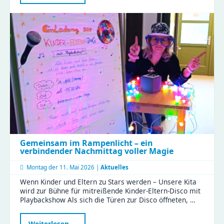
Familien-
Feiertag
im
Naturkinderhaus
Gemeinsam im Rampenlicht – ein
verbindender Nachmittag voller Magie
Montag der
11. Mai 2026 |
Aktuelles
Wenn Kinder und Eltern zu Stars werden – Unsere Kita
wird zur Bühne für mitreißende Kinder-Eltern-Disco mit
Playbackshow Als sich die Türen zur Disco öffneten, …
Gemeinsam
Weiterlesen …