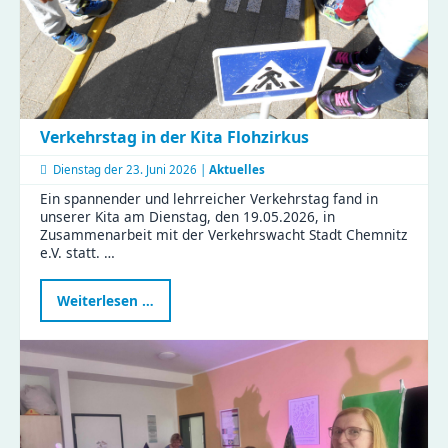
Verkehrstag in der Kita Flohzirkus
Dienstag der
23. Juni 2026 |
Aktuelles
Ein spannender und lehrreicher Verkehrstag fand in
unserer Kita am Dienstag, den 19.05.2026, in
Zusammenarbeit mit der Verkehrswacht Stadt Chemnitz
e.V. statt. …
Verkehrstag
Weiterlesen …
in
der
Kita
Flohzirkus