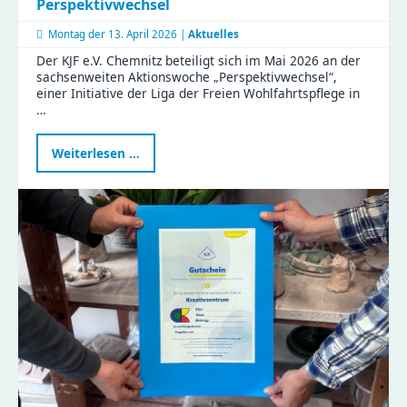
Perspektivwechsel
Montag der
13. April 2026 |
Aktuelles
Der KJF e.V. Chemnitz beteiligt sich im Mai 2026 an der
sachsenweiten Aktionswoche „Perspektivwechsel“,
einer Initiative der Liga der Freien Wohlfahrtspflege in
…
KJF
Weiterlesen …
öffnet
Türen
für
die
Aktionswoche
Perspektivwechsel