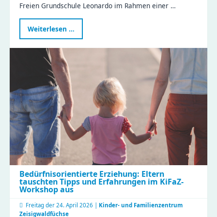
Freien Grundschule Leonardo im Rahmen einer …
Projektwoche
Weiterlesen …
„Nachhaltigkeit
–
gemeinsam
Verantwortung
übernehmen“
Bedürfnisorientierte Erziehung: Eltern
tauschten Tipps und Erfahrungen im KiFaZ-
Workshop aus
Freitag der
24. April 2026 |
Kinder- und Familienzentrum
Zeisigwaldfüchse