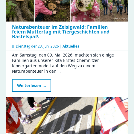
Naturabenteuer im Zeisigwald: Familien
feiern Muttertag mit Tiergeschichten und
Bastelspaß
Dienstag der
23. Juni 2026 |
Aktuelles
Am Samstag, den 09. Mai 2026, machten sich einige
Familien aus unserer Kita Erstes Chemnitzer
Kindergartenmodell auf den Weg zu einem
Naturabenteuer in den …
Naturabenteuer
Weiterlesen …
im
Zeisigwald:
Familien
feiern
Muttertag
mit
Tiergeschichten
und
Bastelspaß