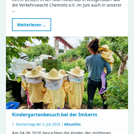
die Verkehrswacht Chemnitz e.V. im Juni auch in unserer
…
Verkehrswissen
Weiterlesen …
zum
Anfassen
-
ein
Vormittag
voller
Aha-
Momente
Kindergartenbesuch bei der Imkerin
Donnerstag der
2. Juli 2026 |
Aktuelles
Am 04.06.2026 besuchten die Kinder der mittleren