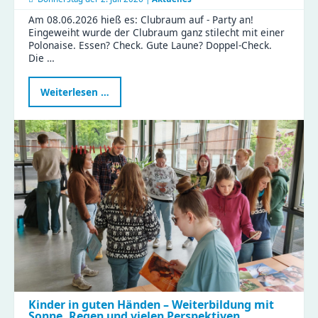
Am 08.06.2026 hieß es: Clubraum auf - Party an!
Eingeweiht wurde der Clubraum ganz stilecht mit einer
Polonaise. Essen? Check. Gute Laune? Doppel-Check.
Die …
Ein
Weiterlesen …
besonderer
Tag
in
der
Gustav
|
Clubraum
eingeweiht
Kinder in guten Händen – Weiterbildung mit
Sonne, Regen und vielen Perspektiven