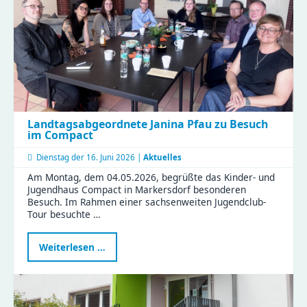
Platz
für
eure
Streetart
Landtagsabgeordnete Janina Pfau zu Besuch
im Compact
Dienstag der
16. Juni 2026 |
Aktuelles
Am Montag, dem 04.05.2026, begrüßte das Kinder- und
Jugendhaus Compact in Markersdorf besonderen
Besuch. Im Rahmen einer sachsenweiten Jugendclub-
Tour besuchte …
Landtagsabgeordnete
Weiterlesen …
Janina
Pfau
zu
Besuch