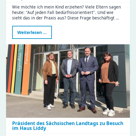
Wie möchte ich mein Kind erziehen? Viele Eltern sagen
heute: "Auf jeden Fall bedürfnisorientiert". Und wie
sieht das in der Praxis aus? Diese Frage beschäftigt …
Bedürfnisorientierte
Weiterlesen …
Erziehung:
Eltern
tauschten
Tipps
und
Erfahrungen
im
KiFaZ-
Workshop
aus
Präsident des Sächsischen Landtags zu Besuch
im Haus Liddy