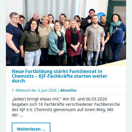
Kita-
Alltag
hautnah
beim
Perspektivwechsel
in
Wittgensdorf
Neue Fortbildung stärkt Familienrat in
Chemnitz – KJF-Fachkräfte starten weiter
durch
Mittwoch der
3. Juni 2026 |
Aktuelles
„Jede(r) bringt etwas mit.“ Am 05. und 06.03.2026
begaben sich 16 Fachkräfte verschiedener Fachbereiche
des KJF e.V. Chemnitz gemeinsam auf einen Weg. Mit
der …
Neue
Weiterlesen …