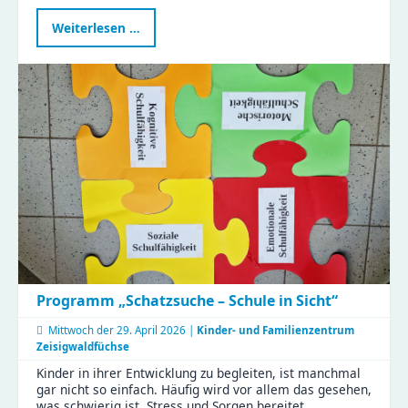
Gemeinsam
Weiterlesen …
kochen
im
Naturkinderhaus
Esche
Programm „Schatzsuche – Schule in Sicht“
Mittwoch der
29. April 2026 |
Kinder- und Familienzentrum
Zeisigwaldfüchse
Kinder in ihrer Entwicklung zu begleiten, ist manchmal
gar nicht so einfach. Häufig wird vor allem das gesehen,
was schwierig ist, Stress und Sorgen bereitet. …