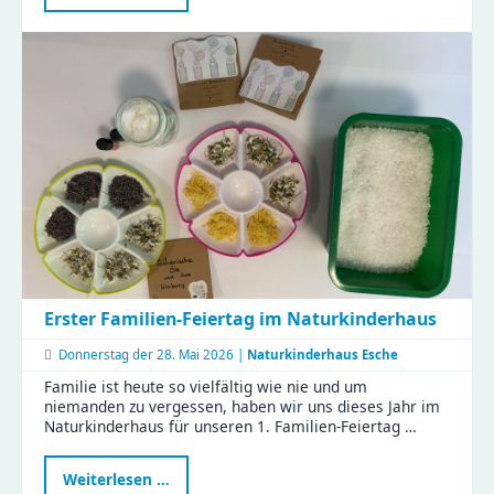
Fortbildung
stärkt
Familienrat
in
Chemnitz
–
KJF-
Fachkräfte
starten
weiter
durch
Erster Familien-Feiertag im Naturkinderhaus
Donnerstag der
28. Mai 2026 |
Naturkinderhaus Esche
Familie ist heute so vielfältig wie nie und um
niemanden zu vergessen, haben wir uns dieses Jahr im
Naturkinderhaus für unseren 1. Familien-Feiertag …
Erster
Weiterlesen …