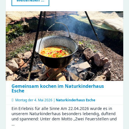
im
Rampenlicht
–
ein
verbindender
Nachmittag
voller
Magie
Gemeinsam kochen im Naturkinderhaus
Esche
Montag der
4. Mai 2026 |
Naturkinderhaus Esche
Ein Erlebnis für alle Sinne Am 22.04.2026 wurde es in
unserem Naturkinderhaus besonders lebendig, duftend
und spannend: Unter dem Motto „Zwei Feuerstellen und
…