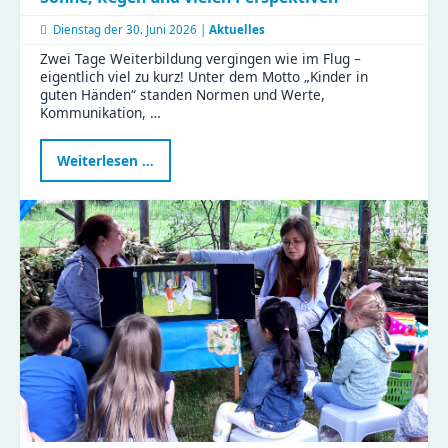
Dienstag der
30. Juni 2026 |
Aktuelles
Zwei Tage Weiterbildung vergingen wie im Flug –
eigentlich viel zu kurz! Unter dem Motto „Kinder in
guten Händen“ standen Normen und Werte,
Kommunikation, …
Kinder
Weiterlesen …
in
guten
Händen
–
Weiterbildung
mit
Sonne,
Regen
und
vielen
Perspektiven