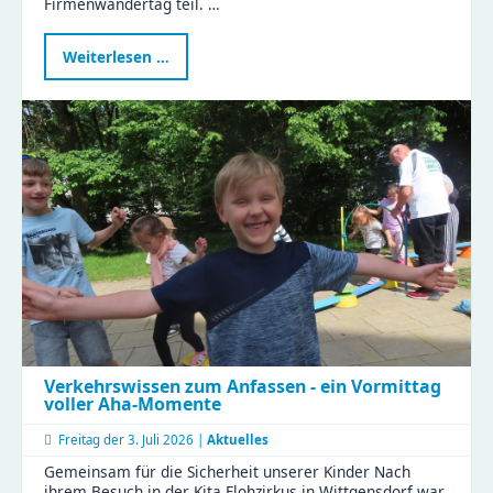
Firmenwandertag teil. …
Naturkinderhaus
Weiterlesen …
Esche
beim
Firmenwandertag
Verkehrswissen zum Anfassen - ein Vormittag
voller Aha-Momente
Freitag der
3. Juli 2026 |
Aktuelles
Gemeinsam für die Sicherheit unserer Kinder Nach
ihrem Besuch in der Kita Flohzirkus in Wittgensdorf war