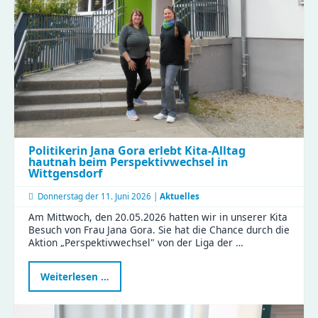
im
Compact
Politikerin Jana Gora erlebt Kita-Alltag
hautnah beim Perspektivwechsel in
Wittgensdorf
Donnerstag der
11. Juni 2026 |
Aktuelles
Am Mittwoch, den 20.05.2026 hatten wir in unserer Kita
Besuch von Frau Jana Gora. Sie hat die Chance durch die
Aktion „Perspektivwechsel" von der Liga der …
Politikerin
Weiterlesen …
Jana
Gora
erlebt