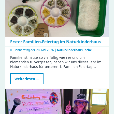
Fachkräfte
starten
weiter
durch
Erster Familien-Feiertag im Naturkinderhaus
Donnerstag der
28. Mai 2026 |
Naturkinderhaus Esche
Familie ist heute so vielfältig wie nie und um
niemanden zu vergessen, haben wir uns dieses Jahr im
Naturkinderhaus für unseren 1. Familien-Feiertag …
Erster
Weiterlesen …
Familien-
Feiertag
im
Naturkinderhaus