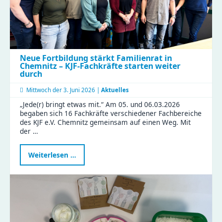
Neue Fortbildung stärkt Familienrat in
Chemnitz – KJF-Fachkräfte starten weiter
durch
Mittwoch der
3. Juni 2026 |
Aktuelles
„Jede(r) bringt etwas mit.“ Am 05. und 06.03.2026
begaben sich 16 Fachkräfte verschiedener Fachbereiche
des KJF e.V. Chemnitz gemeinsam auf einen Weg. Mit
der …
Neue
Weiterlesen …
Fortbildung
stärkt
Familienrat
in
Chemnitz
–
KJF-