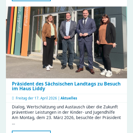
Eltern
tauschten
Tipps
und
Erfahrungen
im
KiFaZ-
Workshop
aus
Präsident des Sächsischen Landtags zu Besuch
im Haus Liddy
Freitag der
17. April 2026 |
Aktuelles
Dialog, Wertschätzung und Austausch über die Zukunft
präventiver Leistungen in der Kinder- und Jugendhilfe
Am Montag, dem 23. März 2026, besuchte der Präsident
…