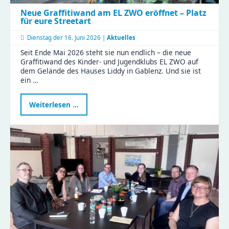
Neue Graffitiwand am EL ZWO eröffnet – Platz
für eure Streetart
Dienstag der
16. Juni 2026 |
Aktuelles
Seit Ende Mai 2026 steht sie nun endlich – die neue
Graffitiwand des Kinder- und Jugendklubs EL ZWO auf
dem Gelände des Hauses Liddy in Gablenz. Und sie ist
ein …
Neue
Weiterlesen …
Graffitiwand
am
EL
ZWO
eröffnet
–
Platz
für
eure
Streetart