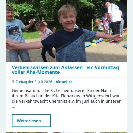
Verkehrswissen zum Anfassen - ein Vormittag
voller Aha-Momente
Freitag der
3. Juli 2026 |
Aktuelles
Gemeinsam für die Sicherheit unserer Kinder Nach
ihrem Besuch in der Kita Flohzirkus in Wittgensdorf war
die Verkehrswacht Chemnitz e.V. im Juni auch in unserer
…
Verkehrswissen
Weiterlesen …
zum
Anfassen