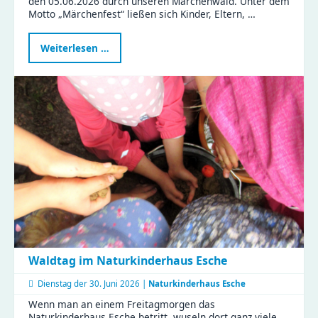
den 05.06.2026 durch unseren Märchenwald. Unter dem
Motto „Märchenfest“ ließen sich Kinder, Eltern, …
Märchenhafte
Weiterlesen …
Stunden
im
KiFaZ
Zeisigwaldfüchse
Waldtag im Naturkinderhaus Esche
Dienstag der
30. Juni 2026 |
Naturkinderhaus Esche
Wenn man an einem Freitagmorgen das
Naturkinderhaus Esche betritt, wuseln dort ganz viele