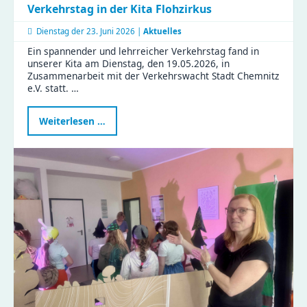
Verkehrstag in der Kita Flohzirkus
Dienstag der
23. Juni 2026 |
Aktuelles
Ein spannender und lehrreicher Verkehrstag fand in
unserer Kita am Dienstag, den 19.05.2026, in
Zusammenarbeit mit der Verkehrswacht Stadt Chemnitz
e.V. statt. …
Verkehrstag
Weiterlesen …
in
der
Kita
Flohzirkus