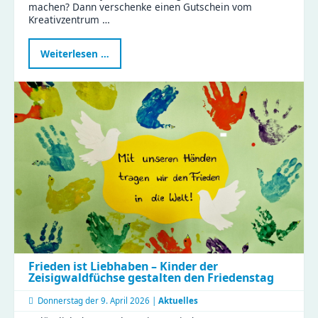
machen? Dann verschenke einen Gutschein vom
Kreativzentrum …
Kreativität
Weiterlesen …
verschenken:
Gutscheine
fürs
Kreativzentrum
Chemnitz
jetzt
sichern
Frieden ist Liebhaben – Kinder der
Zeisigwaldfüchse gestalten den Friedenstag
Donnerstag der
9. April 2026 |
Aktuelles