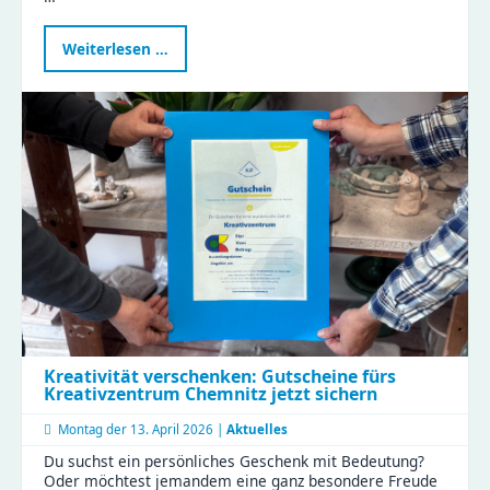
KJF
Weiterlesen …
öffnet
Türen
für
die
Aktionswoche
Perspektivwechsel
Kreativität verschenken: Gutscheine fürs
Kreativzentrum Chemnitz jetzt sichern
Montag der
13. April 2026 |
Aktuelles
Du suchst ein persönliches Geschenk mit Bedeutung?
Oder möchtest jemandem eine ganz besondere Freude