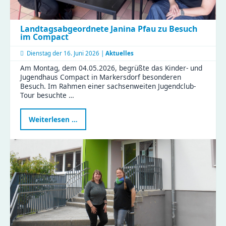
Landtagsabgeordnete Janina Pfau zu Besuch
im Compact
Dienstag der
16. Juni 2026 |
Aktuelles
Am Montag, dem 04.05.2026, begrüßte das Kinder- und
Jugendhaus Compact in Markersdorf besonderen
Besuch. Im Rahmen einer sachsenweiten Jugendclub-
Tour besuchte …
Landtagsabgeordnete
Weiterlesen …
Janina
Pfau
zu
Besuch
im
Compact