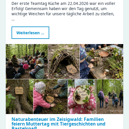
Der erste Teamtag Küche am 22.04.2026 war ein voller
Erfolg! Gemeinsam haben wir den Tag genutzt, um
wichtige Weichen für unsere tägliche Arbeit zu stellen,
…
Erfolgreicher
Weiterlesen …
Teamtag
Küche:
Gemeinsam
für
gesunde
Ernährung
und
effiziente
Abläufe!
Naturabenteuer im Zeisigwald: Familien
feiern Muttertag mit Tiergeschichten und
Bastelspaß