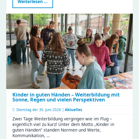
Ein
Weiterlesen …
besonderer
Tag
in
der
Gustav
|
Clubraum
eingeweiht
Kinder in guten Händen – Weiterbildung mit
Sonne, Regen und vielen Perspektiven
Dienstag der
30. Juni 2026 |
Aktuelles
Zwei Tage Weiterbildung vergingen wie im Flug –
eigentlich viel zu kurz! Unter dem Motto „Kinder in
guten Händen“ standen Normen und Werte,
Kommunikation, …