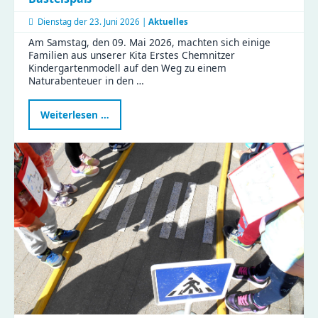
Dienstag der
23. Juni 2026 |
Aktuelles
Am Samstag, den 09. Mai 2026, machten sich einige
Familien aus unserer Kita Erstes Chemnitzer
Kindergartenmodell auf den Weg zu einem
Naturabenteuer in den …
Naturabenteuer
Weiterlesen …
im
Zeisigwald:
Familien
feiern
Muttertag
mit
Tiergeschichten
und
Bastelspaß