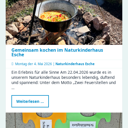
voller
Magie
Gemeinsam kochen im Naturkinderhaus
Esche
Montag der
4. Mai 2026 |
Naturkinderhaus Esche
Ein Erlebnis für alle Sinne Am 22.04.2026 wurde es in
unserem Naturkinderhaus besonders lebendig, duftend
und spannend: Unter dem Motto „Zwei Feuerstellen und
…
Gemeinsam
Weiterlesen …
kochen
im
Naturkinderhaus
Esche