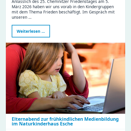
Anlässlich des 25. Chemnitzer Friedenstages am 5.
März 2026 haben wir uns vorab in den Kindergruppen
mit dem Thema Frieden beschäftigt. Im Gespräch mit
unseren …
Frieden
Weiterlesen …
ist
Liebhaben
–
Kinder
der
Zeisigwaldfüchse
gestalten
den
Friedenstag
Elternabend zur frühkindlichen Medienbildung
im Naturkinderhaus Esche