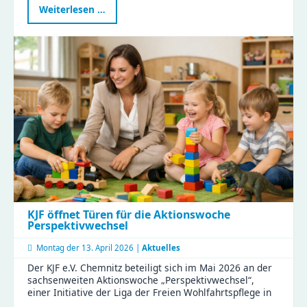
Präsident
Weiterlesen …
des
Sächsischen
Landtags
zu
Besuch
im
Haus
Liddy
KJF öffnet Türen für die Aktionswoche
Perspektivwechsel
Montag der
13. April 2026 |
Aktuelles
Der KJF e.V. Chemnitz beteiligt sich im Mai 2026 an der
sachsenweiten Aktionswoche „Perspektivwechsel“,
einer Initiative der Liga der Freien Wohlfahrtspflege in
…