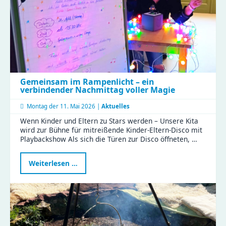
Gemeinsam im Rampenlicht – ein
verbindender Nachmittag voller Magie
Montag der
11. Mai 2026 |
Aktuelles
Wenn Kinder und Eltern zu Stars werden – Unsere Kita
wird zur Bühne für mitreißende Kinder-Eltern-Disco mit
Playbackshow Als sich die Türen zur Disco öffneten, …
Gemeinsam
Weiterlesen …
im
Rampenlicht
–
ein
verbindender
Nachmittag