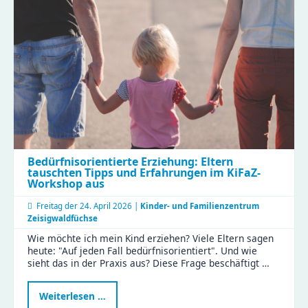
Verantwortung
übernehmen“
Bedürfnisorientierte Erziehung: Eltern
tauschten Tipps und Erfahrungen im KiFaZ-
Workshop aus
Freitag der
24. April 2026 |
Kinder- und Familienzentrum
Zeisigwaldfüchse
Wie möchte ich mein Kind erziehen? Viele Eltern sagen
heute: "Auf jeden Fall bedürfnisorientiert". Und wie
sieht das in der Praxis aus? Diese Frage beschäftigt …
Bedürfnisorientierte
Weiterlesen …
Erziehung: