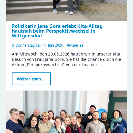
Politikerin Jana Gora erlebt Kita-Alltag
hautnah beim Perspektivwechsel in
Wittgensdorf
Donnerstag der
11. Juni 2026 |
Aktuelles
Am Mittwoch, den 20.05.2026 hatten wir in unserer Kita
Besuch von Frau Jana Gora. Sie hat die Chance durch die
Aktion „Perspektivwechsel" von der Liga der …
Politikerin
Weiterlesen …
Jana
Gora
erlebt
Kita-
Alltag
hautnah
beim
Perspektivwechsel
in
Wittgensdorf