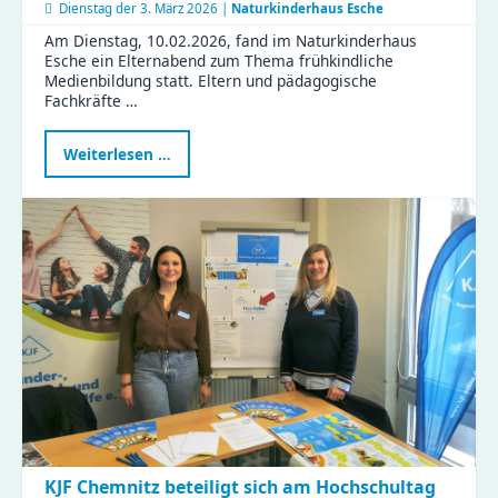
Dienstag der
3. März 2026 |
Naturkinderhaus Esche
Am Dienstag, 10.02.2026, fand im Naturkinderhaus
Esche ein Elternabend zum Thema frühkindliche
Medienbildung statt. Eltern und pädagogische
Fachkräfte …
Elternabend
Weiterlesen …
zur
frühkindlichen
Medienbildung
im
Naturkinderhaus
Esche
KJF Chemnitz beteiligt sich am Hochschultag