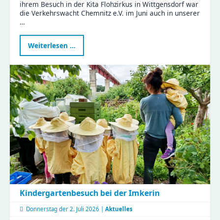
ihrem Besuch in der Kita Flohzirkus in Wittgensdorf war
die Verkehrswacht Chemnitz e.V. im Juni auch in unserer
…
Verkehrswissen
Weiterlesen …
zum
Anfassen
-
ein
Vormittag
voller
Aha-
Momente
Kindergartenbesuch bei der Imkerin
Donnerstag der
2. Juli 2026 |
Aktuelles