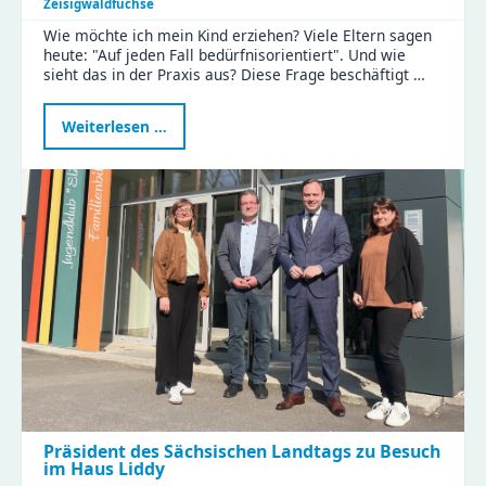
Zeisigwaldfüchse
Wie möchte ich mein Kind erziehen? Viele Eltern sagen
heute: "Auf jeden Fall bedürfnisorientiert". Und wie
sieht das in der Praxis aus? Diese Frage beschäftigt …
Bedürfnisorientierte
Weiterlesen …
Erziehung:
Eltern
tauschten
Tipps
und
Erfahrungen
im
KiFaZ-
Workshop
aus
Präsident des Sächsischen Landtags zu Besuch
im Haus Liddy