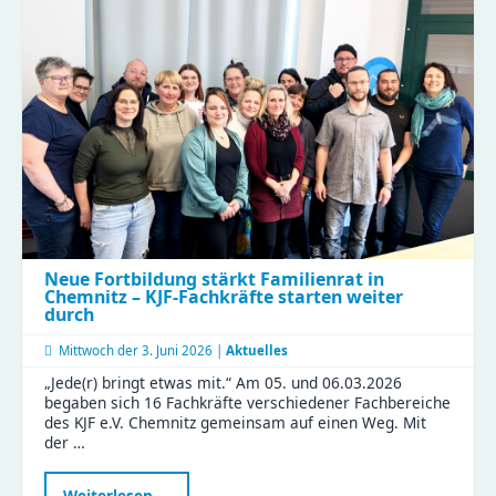
erlebt
Kita-
Alltag
hautnah
beim
Perspektivwechsel
in
Wittgensdorf
Neue Fortbildung stärkt Familienrat in
Chemnitz – KJF-Fachkräfte starten weiter
durch
Mittwoch der
3. Juni 2026 |
Aktuelles
„Jede(r) bringt etwas mit.“ Am 05. und 06.03.2026
begaben sich 16 Fachkräfte verschiedener Fachbereiche
des KJF e.V. Chemnitz gemeinsam auf einen Weg. Mit
der …
Neue
Weiterlesen …