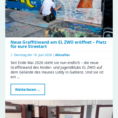
Neue Graffitiwand am EL ZWO eröffnet – Platz
für eure Streetart
Dienstag der
16. Juni 2026 |
Aktuelles
Seit Ende Mai 2026 steht sie nun endlich – die neue
Graffitiwand des Kinder- und Jugendklubs EL ZWO auf
dem Gelände des Hauses Liddy in Gablenz. Und sie ist
ein …
Neue
Weiterlesen …
Graffitiwand
am
EL
ZWO
eröffnet
–