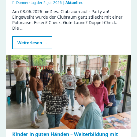
Donnerstag der
2. Juli 2026 |
Aktuelles
Am 08.06.2026 hieß es: Clubraum auf - Party an!
Eingeweiht wurde der Clubraum ganz stilecht mit einer
Polonaise. Essen? Check. Gute Laune? Doppel-Check.
Die …
Ein
Weiterlesen …
besonderer
Tag
in
der
Gustav
|
Clubraum
eingeweiht
Kinder in guten Händen – Weiterbildung mit