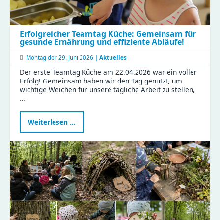
Erfolgreicher Teamtag Küche: Gemeinsam für
gesunde Ernährung und effiziente Abläufe!
Montag der
29. Juni 2026 |
Aktuelles
Der erste Teamtag Küche am 22.04.2026 war ein voller
Erfolg! Gemeinsam haben wir den Tag genutzt, um
wichtige Weichen für unsere tägliche Arbeit zu stellen,
…
Erfolgreicher
Weiterlesen …
Teamtag
Küche:
Gemeinsam
für
gesunde
Ernährung
und
effiziente
Abläufe!