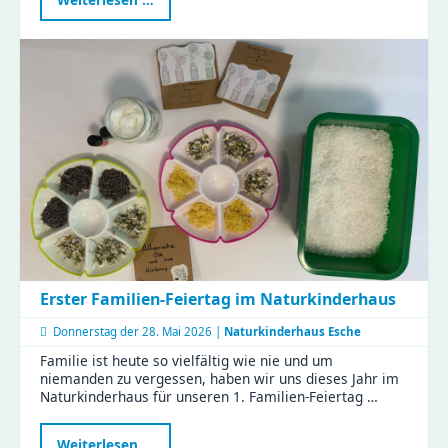
Fortbildung
stärkt
Familienrat
in
Chemnitz
–
KJF-
Fachkräfte
starten
weiter
durch
Erster Familien-Feiertag im Naturkinderhaus
Donnerstag der
28. Mai 2026 |
Naturkinderhaus Esche
Familie ist heute so vielfältig wie nie und um
niemanden zu vergessen, haben wir uns dieses Jahr im
Naturkinderhaus für unseren 1. Familien-Feiertag …
Erster
Weiterlesen …