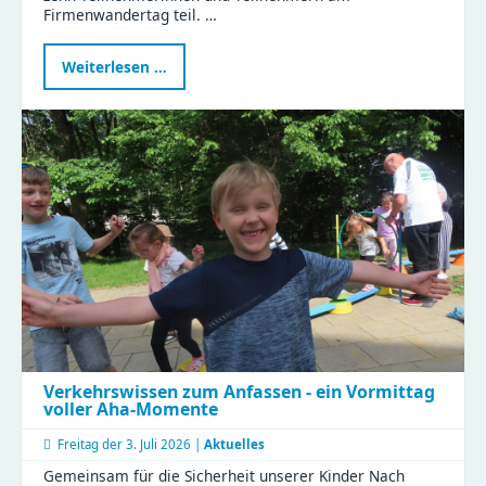
Firmenwandertag teil. …
Naturkinderhaus
Weiterlesen …
Esche
beim
Firmenwandertag
Verkehrswissen zum Anfassen - ein Vormittag
voller Aha-Momente
Freitag der
3. Juli 2026 |
Aktuelles
Gemeinsam für die Sicherheit unserer Kinder Nach