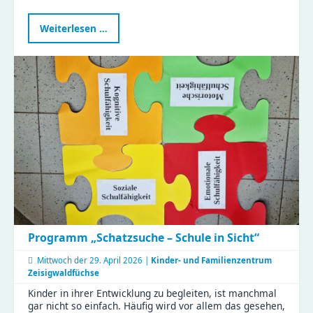
Gemeinsam
Weiterlesen …
kochen
im
Naturkinderhaus
Esche
Programm „Schatzsuche – Schule in Sicht“
Mittwoch der
29. April 2026 |
Kinder- und Familienzentrum
Zeisigwaldfüchse
Kinder in ihrer Entwicklung zu begleiten, ist manchmal
gar nicht so einfach. Häufig wird vor allem das gesehen,