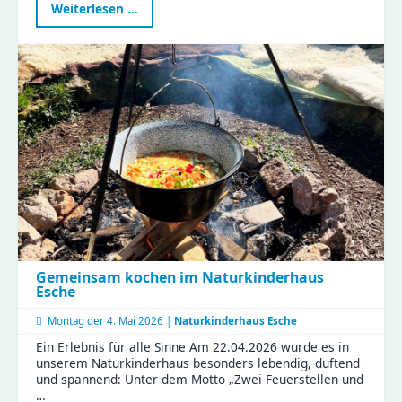
Gemeinsam
Weiterlesen …
im
Rampenlicht
–
ein
verbindender
Nachmittag
voller
Magie
Gemeinsam kochen im Naturkinderhaus
Esche
Montag der
4. Mai 2026 |
Naturkinderhaus Esche
Ein Erlebnis für alle Sinne Am 22.04.2026 wurde es in
unserem Naturkinderhaus besonders lebendig, duftend
und spannend: Unter dem Motto „Zwei Feuerstellen und
…