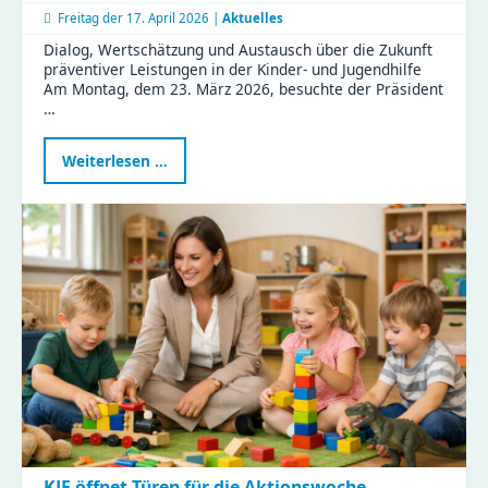
Freitag der
17. April 2026 |
Aktuelles
Dialog, Wertschätzung und Austausch über die Zukunft
präventiver Leistungen in der Kinder- und Jugendhilfe
Am Montag, dem 23. März 2026, besuchte der Präsident
…
Präsident
Weiterlesen …
des
Sächsischen
Landtags
zu
Besuch
im
Haus
Liddy
KJF öffnet Türen für die Aktionswoche