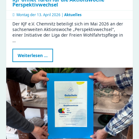
Perspektivwechsel
Montag der
13. April 2026 |
Aktuelles
Der KJF e.V. Chemnitz beteiligt sich im Mai 2026 an der
sachsenweiten Aktionswoche „Perspektivwechsel“,
einer Initiative der Liga der Freien Wohlfahrtspflege in
…
KJF
Weiterlesen …
öffnet
Türen
für
die
Aktionswoche
Perspektivwechsel