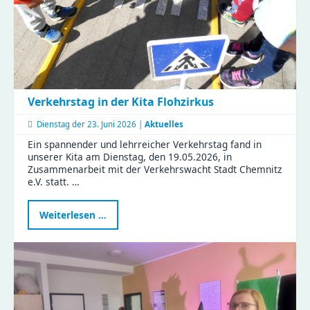
Bastelspaß
Verkehrstag in der Kita Flohzirkus
Dienstag der
23. Juni 2026 |
Aktuelles
Ein spannender und lehrreicher Verkehrstag fand in
unserer Kita am Dienstag, den 19.05.2026, in
Zusammenarbeit mit der Verkehrswacht Stadt Chemnitz
e.V. statt. …
Verkehrstag
Weiterlesen …
in
der
Kita
Flohzirkus