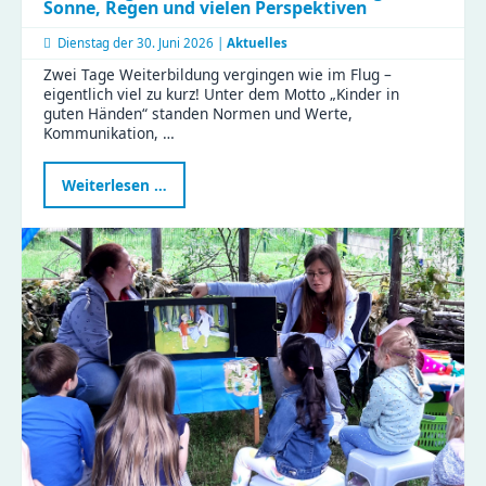
Sonne, Regen und vielen Perspektiven
Dienstag der
30. Juni 2026 |
Aktuelles
Zwei Tage Weiterbildung vergingen wie im Flug –
eigentlich viel zu kurz! Unter dem Motto „Kinder in
guten Händen“ standen Normen und Werte,
Kommunikation, …
Kinder
Weiterlesen …
in
guten
Händen
–
Weiterbildung
mit
Sonne,
Regen
und
vielen
Perspektiven