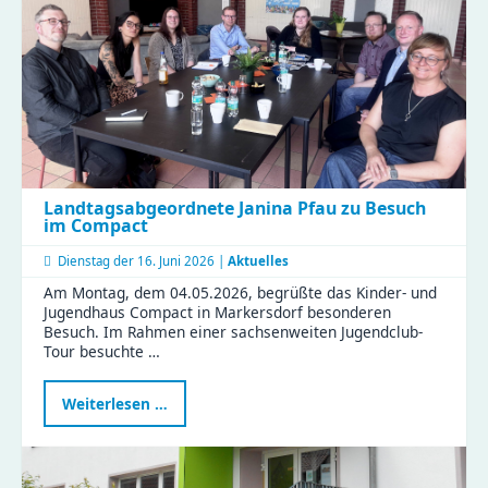
Platz
für
eure
Streetart
Landtagsabgeordnete Janina Pfau zu Besuch
im Compact
Dienstag der
16. Juni 2026 |
Aktuelles
Am Montag, dem 04.05.2026, begrüßte das Kinder- und
Jugendhaus Compact in Markersdorf besonderen
Besuch. Im Rahmen einer sachsenweiten Jugendclub-
Tour besuchte …
Landtagsabgeordnete
Weiterlesen …
Janina
Pfau
zu
Besuch