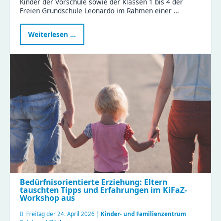
Kinder der Vorschule sowie der Klassen 1 bis 4 der
Freien Grundschule Leonardo im Rahmen einer …
Projektwoche
Weiterlesen …
„Nachhaltigkeit
–
gemeinsam
Verantwortung
übernehmen“
Bedürfnisorientierte Erziehung: Eltern
tauschten Tipps und Erfahrungen im KiFaZ-
Workshop aus
Freitag der
24. April 2026 |
Kinder- und Familienzentrum