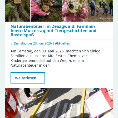
Naturabenteuer im Zeisigwald: Familien
feiern Muttertag mit Tiergeschichten und
Bastelspaß
Dienstag der
23. Juni 2026 |
Aktuelles
Am Samstag, den 09. Mai 2026, machten sich einige
Familien aus unserer Kita Erstes Chemnitzer
Kindergartenmodell auf den Weg zu einem
Naturabenteuer in den …
Naturabenteuer
Weiterlesen …
im
Zeisigwald:
Familien
feiern
Muttertag
mit
Tiergeschichten
und