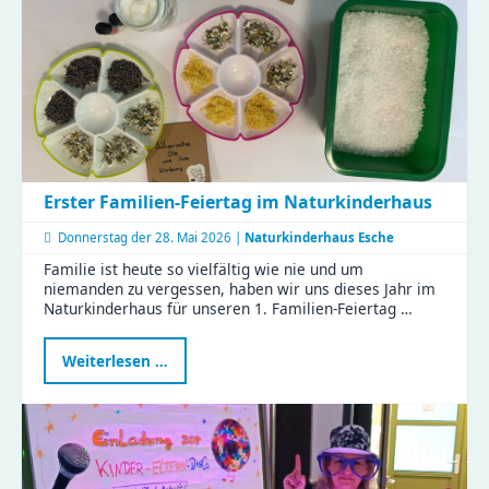
KJF-
Fachkräfte
starten
weiter
durch
Erster Familien-Feiertag im Naturkinderhaus
Donnerstag der
28. Mai 2026 |
Naturkinderhaus Esche
Familie ist heute so vielfältig wie nie und um
niemanden zu vergessen, haben wir uns dieses Jahr im
Naturkinderhaus für unseren 1. Familien-Feiertag …
Erster
Weiterlesen …
Familien-
Feiertag
im
Naturkinderhaus