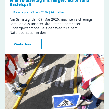
feiern Muttertag mit Tiergeschichten und
Bastelspaß
Dienstag der
23. Juni 2026 |
Aktuelles
Am Samstag, den 09. Mai 2026, machten sich einige
Familien aus unserer Kita Erstes Chemnitzer
Kindergartenmodell auf den Weg zu einem
Naturabenteuer in den …
Naturabenteuer
Weiterlesen …
im
Zeisigwald:
Familien
feiern
Muttertag
mit
Tiergeschichten
und
Bastelspaß