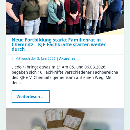
Wittgensdorf
Neue Fortbildung stärkt Familienrat in
Chemnitz – KJF-Fachkräfte starten weiter
durch
Mittwoch der
3. Juni 2026 |
Aktuelles
„Jede(r) bringt etwas mit.“ Am 05. und 06.03.2026
begaben sich 16 Fachkräfte verschiedener Fachbereiche
des KJF e.V. Chemnitz gemeinsam auf einen Weg. Mit
der …
Neue
Weiterlesen …
Fortbildung
stärkt
Familienrat
in
Chemnitz
–