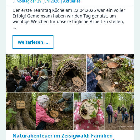
Montag der
29. Juni 2026 |
Aktuelles
Der erste Teamtag Küche am 22.04.2026 war ein voller
Erfolg! Gemeinsam haben wir den Tag genutzt, um
wichtige Weichen für unsere tägliche Arbeit zu stellen,
…
Erfolgreicher
Weiterlesen …
Teamtag
Küche:
Gemeinsam
für
gesunde
Ernährung
und
effiziente
Abläufe!
Naturabenteuer im Zeisigwald: Familien