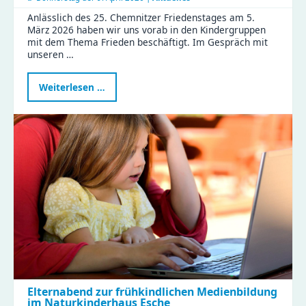
Anlässlich des 25. Chemnitzer Friedenstages am 5.
März 2026 haben wir uns vorab in den Kindergruppen
mit dem Thema Frieden beschäftigt. Im Gespräch mit
unseren …
Frieden
Weiterlesen …
ist
Liebhaben
–
Kinder
der
Zeisigwaldfüchse
gestalten
den
Friedenstag
Elternabend zur frühkindlichen Medienbildung
im Naturkinderhaus Esche