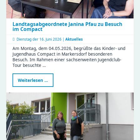
Landtagsabgeordnete Janina Pfau zu Besuch
im Compact
Dienstag der
16. Juni 2026 |
Aktuelles
Am Montag, dem 04.05.2026, begrüßte das Kinder- und
Jugendhaus Compact in Markersdorf besonderen
Besuch. Im Rahmen einer sachsenweiten Jugendclub-
Tour besuchte …
Landtagsabgeordnete
Weiterlesen …
Janina
Pfau
zu
Besuch
im
Compact