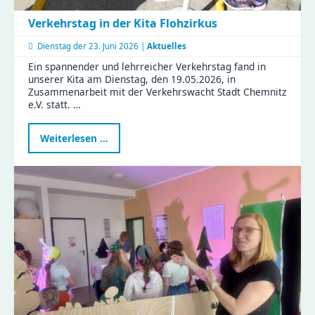
Verkehrstag in der Kita Flohzirkus
Dienstag der
23. Juni 2026 |
Aktuelles
Ein spannender und lehrreicher Verkehrstag fand in
unserer Kita am Dienstag, den 19.05.2026, in
Zusammenarbeit mit der Verkehrswacht Stadt Chemnitz
e.V. statt. …
Verkehrstag
Weiterlesen …
in
der
Kita
Flohzirkus