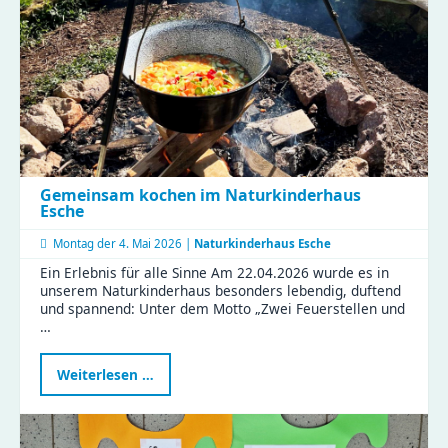
Nachmittag
voller
Magie
Gemeinsam kochen im Naturkinderhaus
Esche
Montag der
4. Mai 2026 |
Naturkinderhaus Esche
Ein Erlebnis für alle Sinne Am 22.04.2026 wurde es in
unserem Naturkinderhaus besonders lebendig, duftend
und spannend: Unter dem Motto „Zwei Feuerstellen und
…
Gemeinsam
Weiterlesen …
kochen
im
Naturkinderhaus
Esche