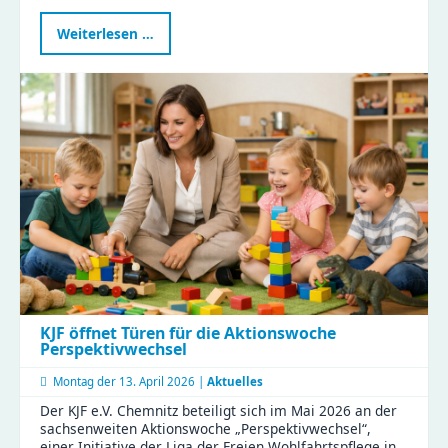
Präsident
Weiterlesen …
des
Sächsischen
Landtags
zu
Besuch
im
Haus
Liddy
KJF öffnet Türen für die Aktionswoche
Perspektivwechsel
Montag der
13. April 2026 |
Aktuelles
Der KJF e.V. Chemnitz beteiligt sich im Mai 2026 an der
sachsenweiten Aktionswoche „Perspektivwechsel“,
einer Initiative der Liga der Freien Wohlfahrtspflege in