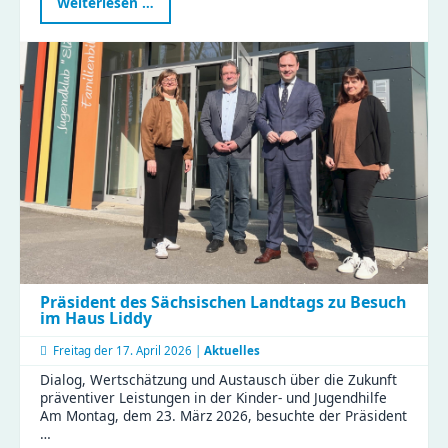
Bedürfnisorientierte
Weiterlesen …
Erziehung:
Eltern
tauschten
Tipps
und
Erfahrungen
im
KiFaZ-
Workshop
aus
Präsident des Sächsischen Landtags zu Besuch
im Haus Liddy
Freitag der
17. April 2026 |
Aktuelles
Dialog, Wertschätzung und Austausch über die Zukunft
präventiver Leistungen in der Kinder- und Jugendhilfe
Am Montag, dem 23. März 2026, besuchte der Präsident
…