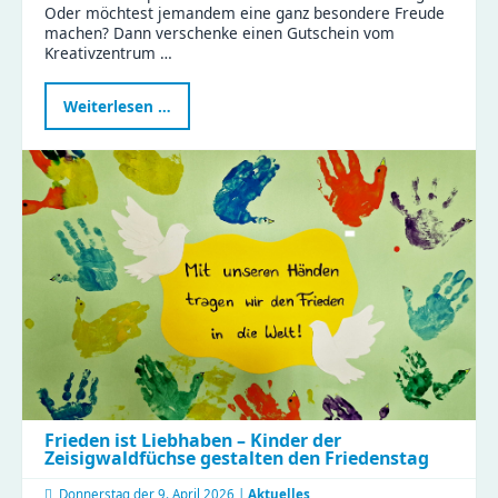
Oder möchtest jemandem eine ganz besondere Freude
machen? Dann verschenke einen Gutschein vom
Kreativzentrum …
Kreativität
Weiterlesen …
verschenken:
Gutscheine
fürs
Kreativzentrum
Chemnitz
jetzt
sichern
Frieden ist Liebhaben – Kinder der
Zeisigwaldfüchse gestalten den Friedenstag
Donnerstag der
9. April 2026 |
Aktuelles