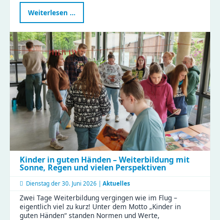
Ein
Weiterlesen …
besonderer
Tag
in
der
Gustav
|
Clubraum
eingeweiht
Kinder in guten Händen – Weiterbildung mit
Sonne, Regen und vielen Perspektiven
Dienstag der
30. Juni 2026 |
Aktuelles
Zwei Tage Weiterbildung vergingen wie im Flug –
eigentlich viel zu kurz! Unter dem Motto „Kinder in
guten Händen“ standen Normen und Werte,