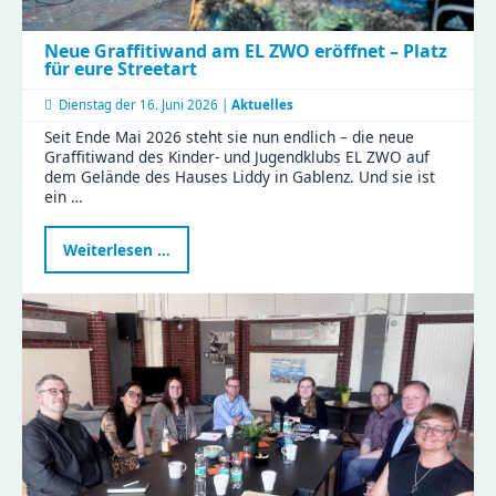
Neue Graffitiwand am EL ZWO eröffnet – Platz
für eure Streetart
Dienstag der
16. Juni 2026 |
Aktuelles
Seit Ende Mai 2026 steht sie nun endlich – die neue
Graffitiwand des Kinder- und Jugendklubs EL ZWO auf
dem Gelände des Hauses Liddy in Gablenz. Und sie ist
ein …
Neue
Weiterlesen …
Graffitiwand
am
EL
ZWO
eröffnet
–
Platz
für
eure
Streetart