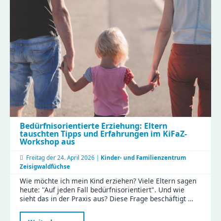
gemeinsam
Verantwortung
übernehmen“
Bedürfnisorientierte Erziehung: Eltern
tauschten Tipps und Erfahrungen im KiFaZ-
Workshop aus
Freitag der
24. April 2026 |
Kinder- und Familienzentrum
Zeisigwaldfüchse
Wie möchte ich mein Kind erziehen? Viele Eltern sagen
heute: "Auf jeden Fall bedürfnisorientiert". Und wie
sieht das in der Praxis aus? Diese Frage beschäftigt …