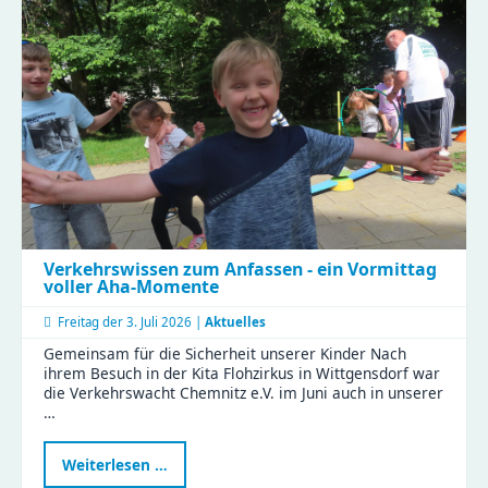
Firmenwandertag
Verkehrswissen zum Anfassen - ein Vormittag
voller Aha-Momente
Freitag der
3. Juli 2026 |
Aktuelles
Gemeinsam für die Sicherheit unserer Kinder Nach
ihrem Besuch in der Kita Flohzirkus in Wittgensdorf war
die Verkehrswacht Chemnitz e.V. im Juni auch in unserer
…
Verkehrswissen
Weiterlesen …
zum